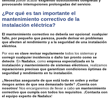
sencilla
puede acabar
exigiendo sustituciones completas y
provocando interrupciones prolongadas del servicio
.
¿Por qué es tan importante el
mantenimiento correctivo de la
instalación eléctrica?
El mantenimiento correctivo
no debería ser opcional
:
cualquier
fallo, por pequeño que parezca, puede derivar en problemas
que afecten al rendimiento y a la seguridad de una instalación
eléctrica
.
Por eso
es clave revisar regularmente
todos los sistemas
y
corregir cualquier incidencia o daño tan pronto como se
detecte
. En
Nadalux
, como
empresa especializada en la
instalación y mantenimiento de sistemas eléctricos
, realizamos
reparaciones precisas que garantizan condiciones óptimas de
seguridad y rendimiento en tu instalación
.
¿
Necesitas asegurarte de que está todo en orden y evitar
riesgos antes de que sea demasiado tarde
? ¡
Cuenta con
nosotros
! Nos encargaremos de llevar a cabo
un mantenimiento
correctivo que cumpla con todos los requisitos
. ¡
Contacta con
el equipo experto de Nadalux
!