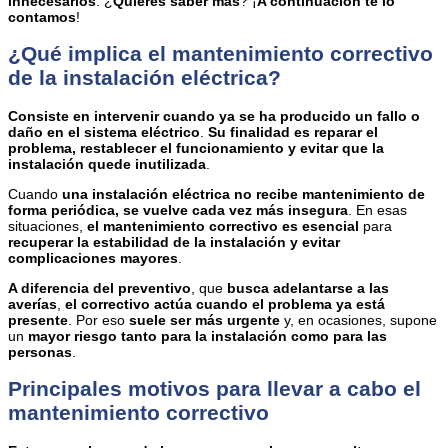
innecesarios
. ¿
Quieres saber más
? ¡
A continuación te lo
contamos
!
¿Qué implica el mantenimiento correctivo
de la instalación eléctrica?
Consiste en intervenir cuando ya se ha producido un fallo o
daño en el sistema eléctrico
.
Su finalidad es reparar el
problema, restablecer el funcionamiento y evitar que la
instalación quede inutilizada
.
Cuando
una instalación eléctrica no recibe mantenimiento de
forma periódica, se vuelve cada vez más insegura
. En esas
situaciones,
el mantenimiento correctivo es esencial
para
recuperar la estabilidad de la instalación y evitar
complicaciones mayores
.
A diferencia del preventivo
, que
busca adelantarse a las
averías
,
el correctivo
actúa cuando el problema ya está
presente
. Por eso
suele ser más urgente
y, en ocasiones, supone
un
mayor riesgo tanto para la instalación como para las
personas
.
Principales motivos para llevar a cabo el
mantenimiento correctivo