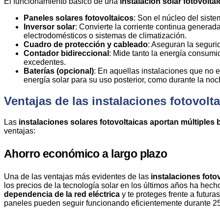
El funcionamiento básico de una
instalación solar fotovoltai
Paneles solares fotovoltaicos
: Son el núcleo del siste
Inversor solar
: Convierte la corriente continua generada
electrodomésticos o sistemas de climatización.
Cuadro de protección y cableado
: Aseguran la segurid
Contador bidireccional
: Mide tanto la energía consumi
excedentes.
Baterías (opcional)
: En aquellas instalaciones que no 
energía solar para su uso posterior, como durante la no
Ventajas de las instalaciones fotovolta
Las
instalaciones solares fotovoltaicas
aportan múltiples 
ventajas:
Ahorro económico a largo plazo
Una de las ventajas más evidentes de las
instalaciones foto
los precios de la tecnología solar en los últimos años ha hec
dependencia de la red eléctrica
y te proteges frente a futura
paneles pueden seguir funcionando eficientemente durante 25