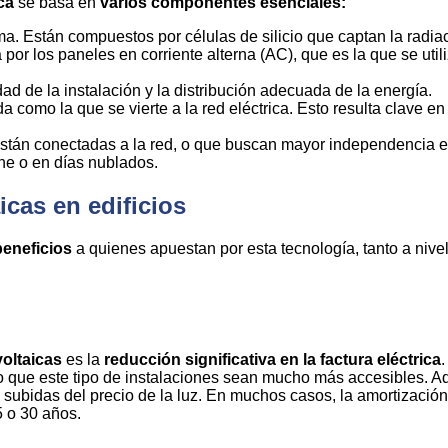
ca
se basa en
varios componentes esenciales:
ma. Están compuestos por células de silicio que captan la radiac
 por los paneles en corriente alterna (AC), que es la que se util
ad de la instalación y la distribución adecuada de la energía.
da como la que se vierte a la red eléctrica. Esto resulta clav
están conectadas a la red, o que buscan mayor independencia e
che o en días nublados.
icas en edificios
beneficios
a quienes apuestan por esta tecnología, tanto a niv
voltaicas
es la
reducción significativa en la factura eléctrica
ho que este tipo de instalaciones sean mucho más accesibles. Ad
s subidas del precio de la luz. En muchos casos, la amortizació
 o 30 años.